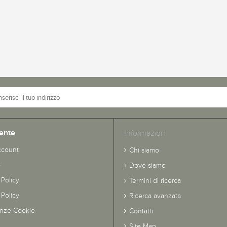
ente
Informazioni
ccount
Chi siamo
o
Dove siamo
 Policy
Termini di ricerca
Policy
Ricerca avanzata
enze Cookie
Contatti
Site Map