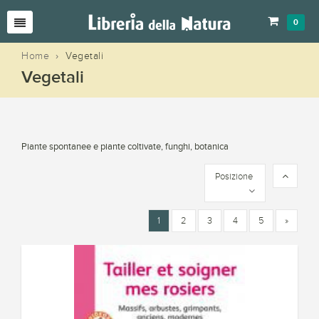
0
Home
›
Vegetali
Vegetali
Piante spontanee e piante coltivate, funghi, botanica
Posizione
1
2
3
4
5
»