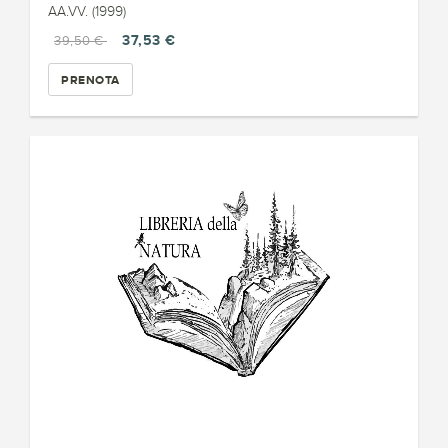
AA.VV. (1999)
37,53 €
39,50 €
PRENOTA