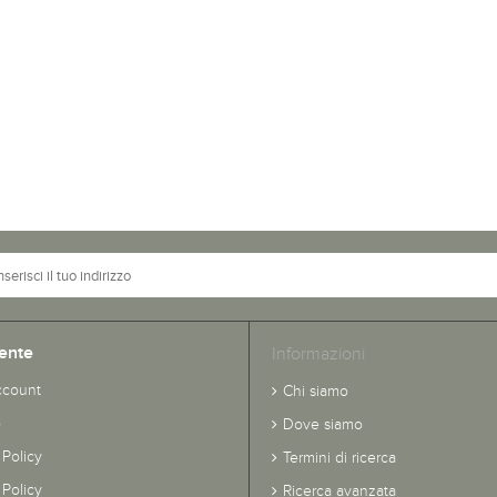
ente
Informazioni
ccount
Chi siamo
o
Dove siamo
 Policy
Termini di ricerca
Policy
Ricerca avanzata