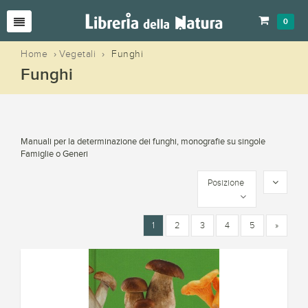
0
Home
›
Vegetali
›
Funghi
Funghi
Manuali per la determinazione dei funghi, monografie su singole
Famiglie o Generi
Posizione
1
2
3
4
5
»