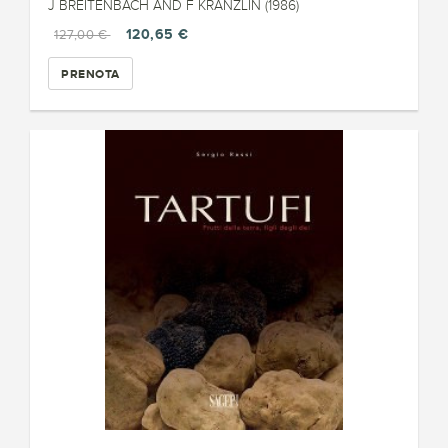
J BREITENBACH AND F KRÄNZLIN (1986)
120,65 €
127,00 €
PRENOTA