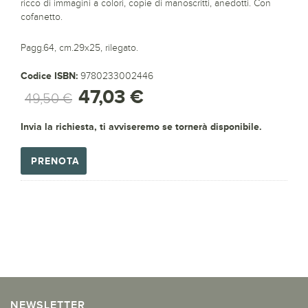
ricco di immagini a colori, copie di manoscritti, anedotti. Con
cofanetto.
Pagg.64, cm.29x25, rilegato.
Codice ISBN:
9780233002446
47,03 €
49,50 €
Invia la richiesta, ti avviseremo se tornerà disponibile.
PRENOTA
NEWSLETTER