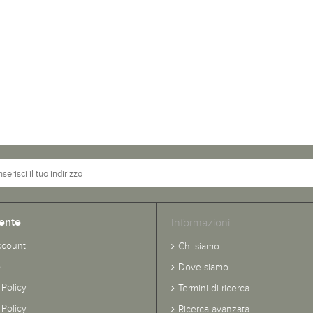
ente
Informazioni
ccount
Chi siamo
o
Dove siamo
 Policy
Termini di ricerca
Policy
Ricerca avanzata