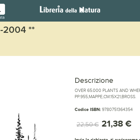
ata
2004 **
Descrizione
OVER 65.000 PLANTS AND WHER
PP.955,MAPPE,CM.15X21,BROSS.
Codice ISBN:
9780751364354
21,38 €
22,50 €
Invia la richiesta, ti avviseremo