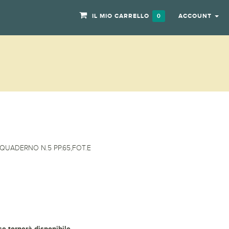
IL MIO CARRELLO
ACCOUNT
0
QUADERNO N.5 PP.65,FOT.E
 se tornerà disponibile.