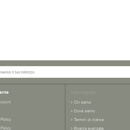
ente
Informazioni
ccount
Chi siamo
o
Dove siamo
 Policy
Termini di ricerca
Policy
Ricerca avanzata