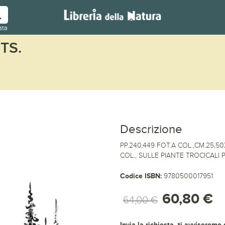
ata
TS.
Descrizione
PP.240,449 FOT.A COL.,CM.25,5
COL., SULLE PIANTE TROCICALI P
Codice ISBN:
9780500017951
60,80 €
64,00 €
Invia la richiesta, ti avviseremo