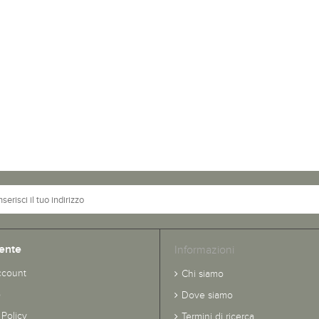
ente
Informazioni
ccount
Chi siamo
o
Dove siamo
 Policy
Termini di ricerca