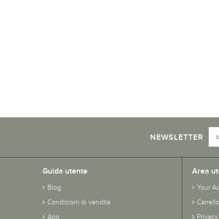
NEWSLETTER
Guida utente
Area ut
Blog
Your A
Condizioni di vendita
Carrell
App
Privacy