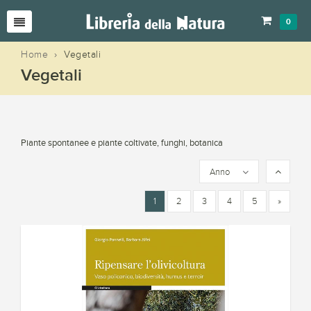
0
Home
›
Vegetali
Vegetali
Piante spontanee e piante coltivate, funghi, botanica
Anno
1
2
3
4
5
»