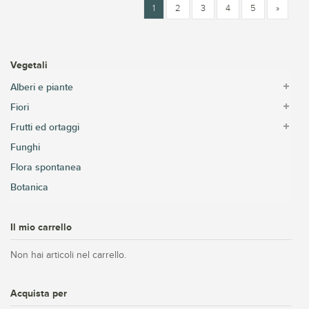
1
2
3
4
5
»
Vegetali
Alberi e piante
Fiori
Frutti ed ortaggi
Funghi
Flora spontanea
Botanica
Il mio carrello
Non hai articoli nel carrello.
Acquista per