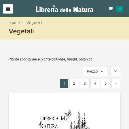
0
Home
›
Vegetali
Vegetali
Piante spontanee e piante coltivate, funghi, botanica
Prezzo
1
2
3
4
5
»