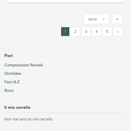
Anno
1
2
3
4
5
»
Fiori
Composizioni floreali
Orchidee
Fiori A-Z
Rose
Il mio carrello
Non hai articoli nel carrello.