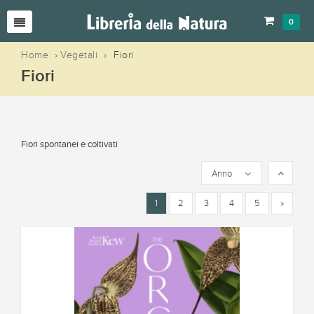
0
Home
›
Vegetali
›
Fiori
Fiori
Fiori spontanei e coltivati
Anno
1
2
3
4
5
»