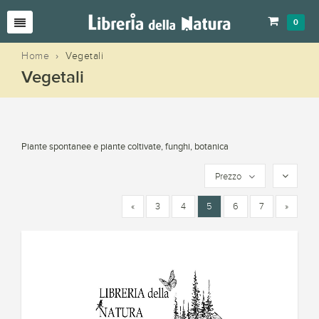
0
Home
›
Vegetali
Vegetali
Piante spontanee e piante coltivate, funghi, botanica
Prezzo
«
3
4
5
6
7
»